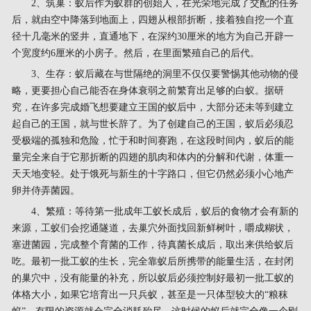
2、筑巢：蚁后作为蚁群的创始人，在光荣地完成了交配的任务
后，就由空中降落到地面上，四翅从根部折断，接着独自挖一个直
径十几毫米的竖井，直通地下，在深约30厘米的地方为自己开辟一
个宽度约6厘米的小房子。然后，在里面繁殖自己的后代。
3、生存：蚁后藏在与世隔绝的洞里不仅仅要警惕其他动物的侵
略，更要担心自己能否在身体衰弱之前繁育出足够的白蚁。据研
究，在许多完成婚飞想要建立王国的蚁后中，大部分还未等到建立
起自己的王国，就与世长辞了。为了创建自己的王国，蚁后必须忍
受极端的孤独和危险，忙于和时间赛跑，在这段时间内，蚁后的能
量完全来自于它那折断的四翅的肌肉和体内的分解和代谢，体重一
天天地变轻。处于饿死与新生的十字路口，但它仍然必须小心地产
卵并侍弄菌园。
4、繁殖：等待第一批成年工蚁长成后，蚁后的食物才会有新的
来源，工蚁们会挖通隧道，去巢穴外面找回新鲜树叶，嚼成糊状，
塞进菌园，完成整个育菌的工作，待真菌长成后，取出来供给蚁后
吃。最初一批工蚁的生长，完全靠蚁后所携带的能量生活，在封闭
的巢穴中，没有能量的补充，所以蚁后必须控制好最初一批工蚁的
体格大小，如果它培育出一只兵蚁，甚至是一只体型较大的“粮秣